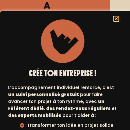
A
DESIGN
IR PLUS
EN SAVOIR PLUS
CATHY
CRÉE TON ENTREPRISE !
MORLET
L’accompagnement individuel renforcé, c’est
ADMINISTRATION
un suivi personnalisé gratuit
pour faire
PONTHIEU
avancer ton projet à ton rythme, avec
un
«
référent dédié
,
des rendez-vous réguliers
et
L’ACCOMPAGNEMENT
des experts mobilisés
pour t’aider à :
M’A APPORTÉ PLUS DE
ET NE
Transformer ton idée en projet solide
CONFIANCE »
E