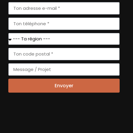
6
Suivant
VOUS
+
Envoyer
SLETTERS
'ACTUALITÉ
FAISSONS
CONNAISSANCE