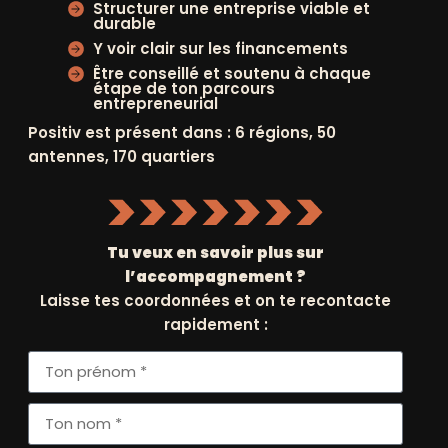
Structurer une entreprise viable et
EN SAVOIR PLUS
durable
IR PLUS
Y voir clair sur les financements
Être conseillé et soutenu à chaque
étape de ton parcours
A
entrepreneurial
Positiv est présent dans : 6 régions, 50
antennes, 170 quartiers
DE LA
Tu veux en savoir plus sur
MENT
l’accompagnement ?
RE
Laisse tes coordonnées et on te recontacte
 SONT
rapidement :
TS
MBER
SSES
IR PLUS