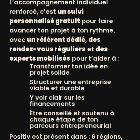
L’accompagnement individuel
renforcé, c’est
un suivi
personnalisé gratuit
pour faire
avancer ton projet à ton rythme,
avec
un référent dédié
,
des
rendez-vous réguliers
et
des
experts mobilisés
pour t’aider à :
Transformer ton idée en
Jean-François RAMBICUR
projet solide
Administrateur
Structurer une entreprise
viable et durable
Y voir clair sur les
financements
Être conseillé et soutenu à
chaque étape de ton
parcours entrepreneurial
Positiv est présent dans : 6 régions,