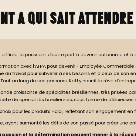
NT A QUI SAIT ATTENDRE
difficile, la poussant d’autre part à devenir autonome et à
rmation avec l’AFPA pour devenir « Employée Commerciale en 
é du travail pour subvenir à ses besoins et à ceux de son e
out au long de son parcours, Katty nourrit le rêve d’entrep
nde croissante de spécialités brésiliennes, très prisées par 
variété de spécialités brésiliennes, sous forme de délicieus
ix pour les produits Halal, reflétant son engagement en fave
, ayant surmonté les défis de son passé pour créer une entr
 passion et la détermination peuvent mener à la réussit