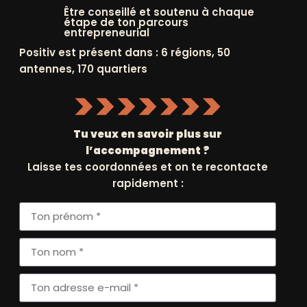
Être conseillé et soutenu à chaque
étape de ton parcours
entrepreneurial
Positiv est présent dans : 6 régions, 50
antennes, 170 quartiers
'ACTUALITÉ
FAISSONS
CONNAISSANCE
ERNIÈRES ACTUS
HISTOIRE ET
GOUVERNANCE
ÉVÉNEMENTS
Tu veux en savoir plus sur
NATIONAUX
l’accompagnement ?
MISSION ET IMPACT
Laisse tes coordonnées et on te recontacte
ÉVÉNEMENTS
rapidement :
NOS PARTENAIRES
RÉGIONNAUX
NOS RÉGIONS
NOUS REJOINDRE