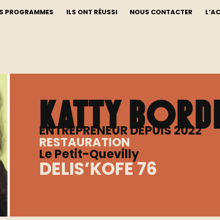
S PROGRAMMES
ILS ONT RÉUSSI
NOUS CONTACTER
L’A
Katty Bord
ENTREPRENEUR DEPUIS 2022
RESTAURATION
Le Petit-Quevilly
DELIS’KOFE 76