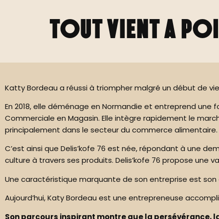
TOUT VIENT A POI
Katty Bordeau a réussi à triompher malgré un début de vie 
En 2018, elle déménage en Normandie et entreprend une fo
Commerciale en Magasin. Elle intègre rapidement le march
principalement dans le secteur du commerce alimentaire. T
C’est ainsi que Delis’kofe 76 est née, répondant à une dema
culture à travers ses produits. Delis’kofe 76 propose une 
Une caractéristique marquante de son entreprise est son cho
Aujourd’hui, Katy Bordeau est une entrepreneuse accomplie
Son parcours inspirant montre que la persévérance, la