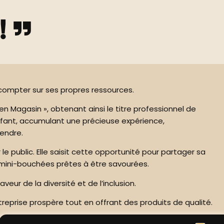
 !
 compter sur ses propres ressources.
Magasin », obtenant ainsi le titre professionnel de
nfant, accumulant une précieuse expérience,
rendre.
le public. Elle saisit cette opportunité pour partager sa
es mini-bouchées prêtes à être savourées.
ur de la diversité et de l’inclusion.
eprise prospère tout en offrant des produits de qualité.
e, même face aux circonstances les plus difficiles.