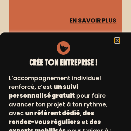
EN SAVOIR PLUS
DANAÉ
COSTUMIÈRE| COUTURIÈRE |
CRÉE TON ENTREPRISE !
ACCESSOIRISTE
MARSEILLE
L’accompagnement individuel
renforcé, c’est
un suivi
personnalisé gratuit
pour faire
avancer ton projet à ton rythme,
EN SAVOIR PLUS
avec
un référent dédié
,
des
rendez-vous réguliers
et
des
experts mobilisés
pour t’aider à :