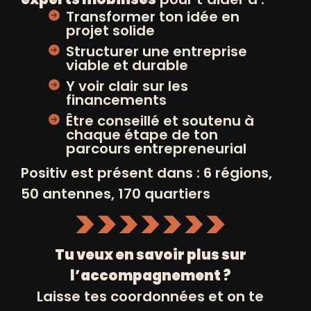
NATASHA
Transformer ton idée en
CHANGIS-SUR-MARNE
projet solide
Structurer une entreprise
viable et durable
Y voir clair sur les
financements
Être conseillé et soutenu à
chaque étape de ton
parcours entrepreneurial
EN SAVOIR PLUS
Positiv est présent dans : 6 régions,
50 antennes, 170 quartiers
SALIHA
BENSEGHIER
Tu veux en savoir plus sur
ARTISANAT
l’accompagnement ?
CLICHY-SOUS-BOIS
Laisse tes coordonnées et on te