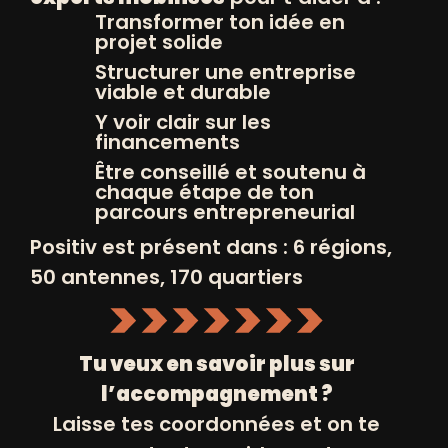
solidaire.
Transformer ton idée en
projet solide
Positiv propose de nombreuses
Structurer une entreprise
viable et durable
opportunités de bénévolat et
Y voir clair sur les
d’engagement.
Vous pouvez nous
financements
rejoindre en tant que :
Être conseillé et soutenu à
Bénévole
pour accompagner les
chaque étape de ton
parcours entrepreneurial
bénéficiaires dans leurs projets
Positiv est présent dans : 6 régions,
entrepreneuriaux ou de recherche
50 antennes, 170 quartiers
d’emploi ;
Mécène
pour soutenir
financièrement nos actions ;
Tu veux en savoir plus sur
Ambassadeur
pour promouvoir nos
l’accompagnement ?
valeurs et sensibiliser à nos actions ;
Laisse tes coordonnées et on te
Membre du conseil