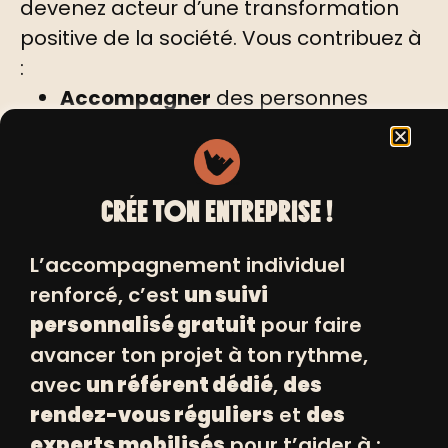
devenez acteur d’une transformation
positive de la société. Vous contribuez à
:
Accompagner
des personnes
éloignées de l’emploi dans la
création de leur entreprise ou
l’accès à un emploi durable ;
CRÉE TON ENTREPRISE !
Sensibiliser
aux enjeux de l’inclusion
économique et à la nécessité de
L’accompagnement individuel
lutter contre les discriminations ;
renforcé, c’est
un suivi
Mobiliser
des fonds pour soutenir
personnalisé gratuit
pour faire
nos actions d’accompagnement ;
avancer ton projet à ton rythme,
Promouvoir
l’entrepreneuriat dans
avec
un référent dédié
,
des
les quartiers populaires ;
rendez-vous réguliers
et
des
Construire
une société plus juste et
experts mobilisés
pour t’aider à :