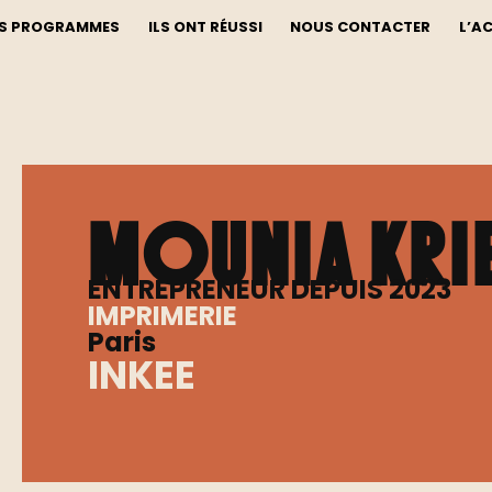
S PROGRAMMES
ILS ONT RÉUSSI
NOUS CONTACTER
L’A
Mounia Kri
ENTREPRENEUR DEPUIS 2023
IMPRIMERIE
Paris
INKEE