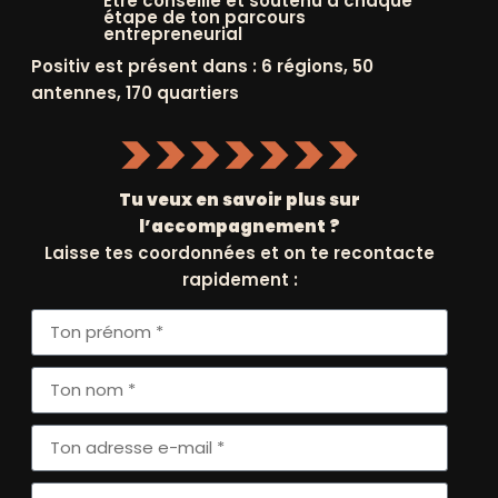
Être conseillé et soutenu à chaque
étape de ton parcours
entrepreneurial
Positiv est présent dans : 6 régions, 50
'ACTUALITÉ
FAISSONS
CONNAISSANCE
antennes, 170 quartiers
ERNIÈRES ACTUS
HISTOIRE ET
GOUVERNANCE
ÉVÉNEMENTS
NATIONAUX
Tu veux en savoir plus sur
MISSION ET IMPACT
l’accompagnement ?
ÉVÉNEMENTS
Laisse tes coordonnées et on te recontacte
NOS PARTENAIRES
RÉGIONNAUX
rapidement :
NOS RÉGIONS
NOUS REJOINDRE