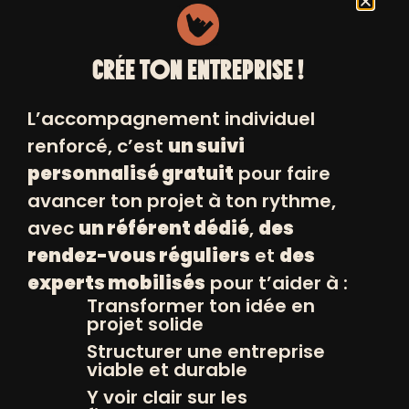
PÉDAGOGIE
CRÉE TON ENTREPRISE !
L’accompagnement individuel
Une pédagogie pensée pour toi.
renforcé, c’est
un suivi
On avance avec une écoute active,
personnalisé gratuit
pour faire
des rendez-vous individuels avec
avancer ton projet à ton rythme,
ton conseiller, et des ateliers en
avec
un référent dédié
,
des
groupe pour apprendre et partager
rendez-vous réguliers
et
des
entre pairs.
experts mobilisés
pour t’aider à :
VOCATION
Transformer ton idée en
projet solide
Structurer une entreprise
viable et durable
Aller au-delà de l’aide à la création
Y voir clair sur les
d’entreprise.