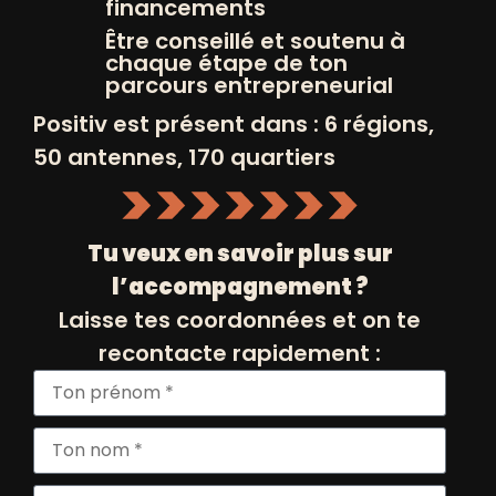
financements
Pour nos équipes, c’est bien plus
Être conseillé et soutenu à
chaque étape de ton
qu’un métier : c’est la volonté de
parcours entrepreneurial
changer des trajectoires et d’ouvrir
Positiv est présent dans : 6 régions,
de nouvelles perspectives pour
50 antennes, 170 quartiers
chaque personne accompagnée.
Tu veux en savoir plus sur
Notre Impact sur le Terrain
l’accompagnement ?
depuis 2006
Laisse tes coordonnées et on te
recontacte rapidement :
51 800
Nombre
d’accueils