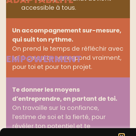
accessible à tous.
Un accompagnement sur-mesure,
qui suit ton rythme.
On prend le temps de réfléchir avec
EMPOWERMENT
toi à ce qui te correspond vraiment,
pour toi et pour ton projet.
Te donner les moyens
d’entreprendre, en partant de toi.
On travaille sur la confiance,
l’estime de soi et la fierté, pour
révéler ton potentiel et te
permettre d’agir.