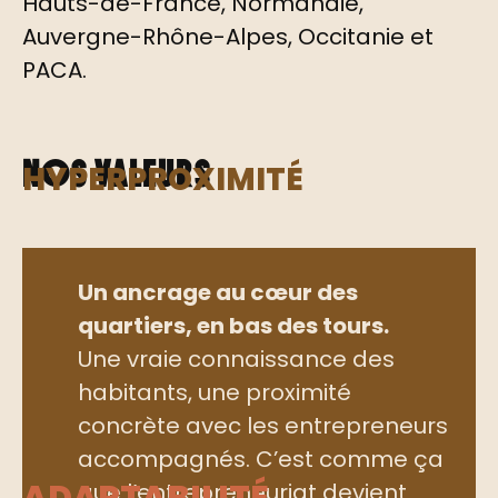
Hauts-de-France, Normandie,
Auvergne-Rhône-Alpes, Occitanie et
PACA.
Nos valeurs
HYPERPROXIMITÉ
Un ancrage au cœur des
quartiers, en bas des tours.
Une vraie connaissance des
habitants, une proximité
concrète avec les entrepreneurs
accompagnés. C’est comme ça
ADAPTABILITÉ
que l’entrepreneuriat devient