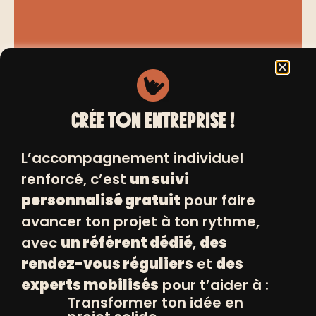
Designer industriel de formation, j’ai créé
CRÉE TON ENTREPRISE !
Scali, une marque de beaux objets pour
chez soi. Ces derniers célèbrent la
L’accompagnement individuel
richesse des paysages du Sud, d’où je
renforcé, c’est
un suivi
viens.
personnalisé gratuit
pour faire
Je souhaite maintenant continuer sur ma
avancer ton projet à ton rythme,
lancée et développer une activité de
avec
un référent dédié
,
des
designer en freelance. Mes dernières
rendez-vous réguliers
et
des
créations sont axées sur la thématique
experts mobilisés
pour t’aider à :
des montagnes, traduisant ainsi mon
Transformer ton idée en