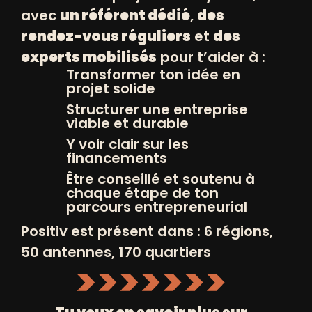
avec
un référent dédié
,
des
rendez-vous réguliers
et
des
experts mobilisés
pour t’aider à :
Transformer ton idée en
projet solide
Structurer une entreprise
viable et durable
Y voir clair sur les
financements
Être conseillé et soutenu à
chaque étape de ton
Forum emploi et entrepreneuriat
parcours entrepreneurial
26/11/2025 de 13h30 à 17h30
Positiv est présent dans : 6 régions,
7 Avenue de St Paul 13013 Marseille
50 antennes, 170 quartiers
France