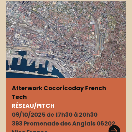
Afterwork Cocoricoday French
Tech
RÉSEAU/PITCH
09/10/2025 de 17h30 à 20h30
393 Promenade des Anglais 06202