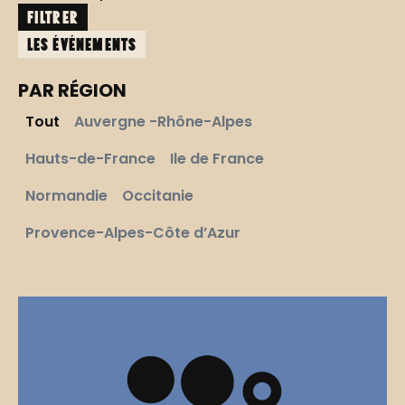
FILTRER
les événements
PAR RÉGION
Tout
Auvergne -Rhône-Alpes
Hauts-de-France
Ile de France
Normandie
Occitanie
Provence-Alpes-Côte d’Azur