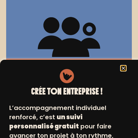
Aller-vers : communication de la
bulle d’expert
07/10/2025 de 09h00 à 12h00
CRÉE TON ENTREPRISE !
L’accompagnement individuel
renforcé, c’est
un suivi
personnalisé gratuit
pour faire
avancer ton projet à ton rythme,