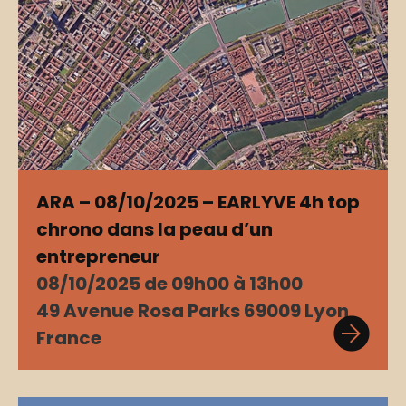
ARA – 08/10/2025 – EARLYVE 4h top
chrono dans la peau d’un
entrepreneur
08/10/2025 de 09h00 à 13h00
49 Avenue Rosa Parks 69009 Lyon
France