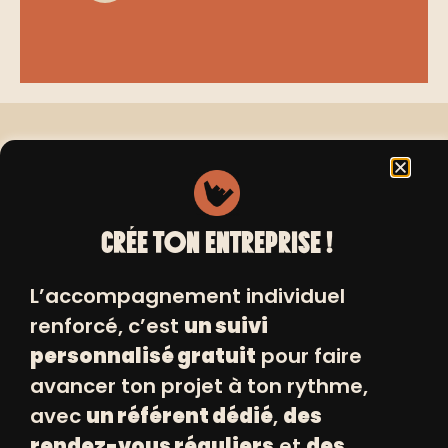
Le jour où j’ai réalisé que mon bonheur ne
dépendait pas des autres mais
uniquement de moi-même, j’ai décidé de
CRÉE TON ENTREPRISE !
lâcher prise et d’être l’auteure à succès
de ma propre histoire. Celle d’une femme,
L’accompagnement individuel
Docteur en pharmacie, accro à la joie des
renforcé, c’est
un suivi
instants simples, qui réalise qu’un rire et
personnalisé gratuit
pour faire
un sourire échangé sont bien plus
avancer ton projet à ton rythme,
puissants que n’importe quelle molécule
avec
un référent dédié
,
des
pour être heureux. VRAIMENT heureux.
rendez-vous réguliers
et
des