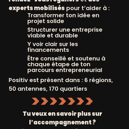
J’ai donc décidé de me former dans une
experts mobilisés
pour t’aider à :
des meilleures écoles de coaching et de
Transformer ton idée en
PNL, chez MHD formation et à l’Ecole
projet solide
Internationale du Rire pour la rigologie. Je
Structurer une entreprise
viable et durable
suis ainsi devenue coach de vie
Y voir clair sur les
spécialisée en rigologie à Paris et en
financements
région parisienne.
Être conseillé et soutenu à
J’ai créé le coaching Peace & Joy, un
chaque étape de ton
parcours entrepreneurial
programme en visio, pour les femmes qui
Positiv est présent dans : 6 régions,
veulent reprendre leur vie en main et je
50 antennes, 170 quartiers
conçois des événements autour du YOGA
DU RIRE pour les particuliers et les
entreprises.
Tu veux en savoir plus sur
l’accompagnement ?