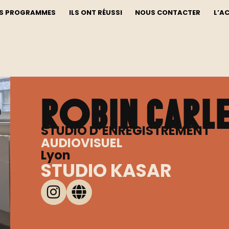
S PROGRAMMES
ILS ONT RÉUSSI
NOUS CONTACTER
L’A
Robin Carl
STUDIO D’ENREGISTREMENT
AUDIOVISUEL
Lyon
STUDIO KASAR