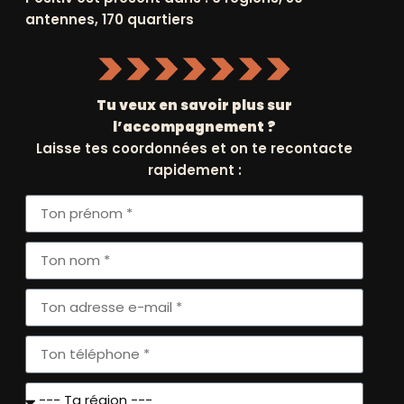
NATIONAUX
MISSION ET IMPACT
antennes, 170 quartiers
ÉVÉNEMENTS
NOS PARTENAIRES
RÉGIONNAUX
Tu veux en savoir plus sur
NOS RÉGIONS
l’accompagnement ?
Laisse tes coordonnées et on te recontacte
NOUS REJOINDRE
rapidement :
s
Ethicweb