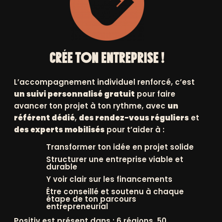
CRÉE TON ENTREPRISE !
VOUS
L’accompagnement individuel renforcé, c’est
+
un suivi personnalisé gratuit
pour faire
SLETTERS
avancer ton projet à ton rythme, avec
un
référent dédié
,
des rendez-vous réguliers
et
des experts mobilisés
pour t’aider à :
Transformer ton idée en projet solide
Structurer une entreprise viable et
durable
'ACTUALITÉ
FAISSONS
Y voir clair sur les financements
CONNAISSANCE
ERNIÈRES ACTUS
Être conseillé et soutenu à chaque
HISTOIRE ET
étape de ton parcours
entrepreneurial
GOUVERNANCE
ÉVÉNEMENTS
Positiv est présent dans : 6 régions, 50