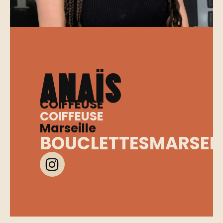
AnaÏs
COIFFEUSE
COIFFEUSE
Marseille
BOUCLETTESMARSEIL