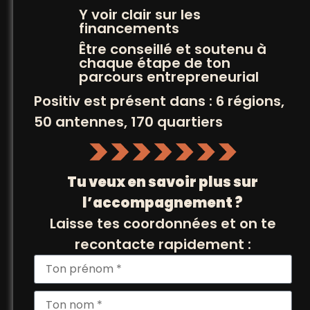
Y voir clair sur les
financements
INSCRIVEZ VOUS
Être conseillé et soutenu à
+
chaque étape de ton
À NOS NEWSLETTERS
parcours entrepreneurial
Positiv est présent dans : 6 régions,
50 antennes, 170 quartiers
Tu veux en savoir plus sur
l’accompagnement ?
Laisse tes coordonnées et on te
recontacte rapidement :
© POSITIV 2026
MENTIONS LÉGALES ET CRÉDITS