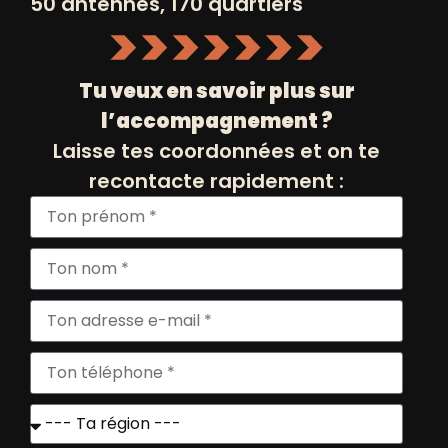
50 antennes, 170 quartiers
INSCRIVEZ VOUS
+
À NOS NEWSLETTERS
Tu veux en savoir plus sur
l’accompagnement ?
Laisse tes coordonnées et on te
recontacte rapidement :
© POSITIV 2026
MENTIONS LÉGALES ET CRÉDITS
ETHICWEB