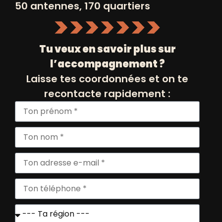
50 antennes, 170 quartiers
montre que le changement est
possible, quel que soit son origine ou
son parcours.
Tu veux en savoir plus sur
Un tremplin pour des jeunes
l’accompagnement ?
leaders engagés
Laisse tes coordonnées et on te
Chaque année, les lauréats
recontacte rapidement :
bénéficient d’une
exposition
médiatique majeure
qui consolide
leur position en tant qu’acteur
incontournable du changement, leur
ouvre des portes vers de nouvelles
opportunités de collaborations et
constitue ainsi un tremplin réseau.
L’
édition précédente
, dévoilée en
janvier 2024, a été un franc succès et