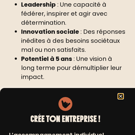
Leadership
: Une capacité à
fédérer, inspirer et agir avec
détermination.
Innovation sociale
: Des réponses
inédites à des besoins sociétaux
mal ou non satisfaits.
Potentiel à 5 ans
: Une vision à
long terme pour démultiplier leur
impact.
Le jury est composé de personnalités
du secteur, notamment d’anciens
lauréats, des membres de
Positiv
et
CRÉE TON ENTREPRISE !
des
Echos
, et des acteurs de
l’entrepreneuriat et de l’ESS
L’accompagnement individuel