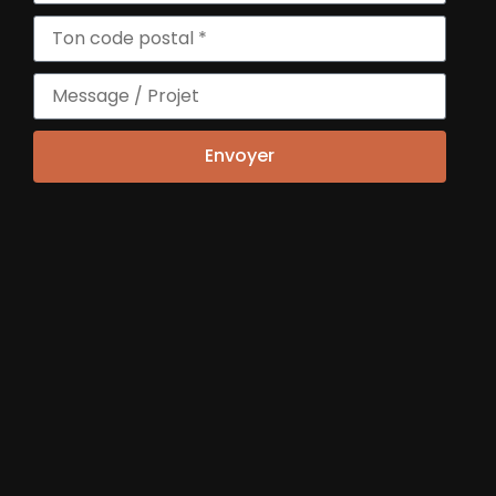
a offert une visibilité exceptionnelle
aux 35 lauréats grâce à la diffusion
massive et l’intérêt du public. Rien que
la diffusion du classement dans sa
version journalistique a permis à plus
Envoyer
de 660 000 lecteurs potentiels de
découvrir ces parcours, un large
public allant des décideurs
économiques aux citoyens engagés.
Focus sur quelques lauréats
marquants de 2024