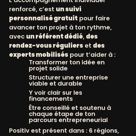
(Economie Sociale et Solidaire)​​​.
renforcé, c’est
un suivi
Pourquoi ce classement est
essentiel ?
personnalisé gratuit
pour faire
Au-delà d’une reconnaissance
avancer ton projet à ton rythme,
individuelle pour chaque lauréat, le
avec
un référent dédié
,
des
Top 35 incarne une mission
rendez-vous réguliers
et
des
ambitieuse :
inspirer et mobiliser les
experts mobilisés
pour t’aider à :
Transformer ton idée en
générations futures
. Comme
projet solide
l’explique
Jacques Attali
:
Structurer une entreprise
« Ces jeunes leaders incarnent une
viable et durable
économie nouvelle, plus altruiste et
Y voir clair sur les
financements
durable. Ils méritent toute notre
Être conseillé et soutenu à
attention et notre soutien. »​.
chaque étape de ton
En mettant en avant des initiatives
parcours entrepreneurial
fortes, ce classement pousse les
Positiv est présent dans : 6 régions,
frontières de l’innovation sociale et