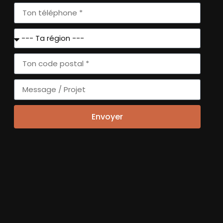
VOUS
+
SLETTERS
Envoyer
'ACTUALITÉ
FAISSONS
CONNAISSANCE
ERNIÈRES ACTUS
HISTOIRE ET
GOUVERNANCE
ÉVÉNEMENTS
NATIONAUX
MISSION ET IMPACT