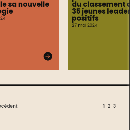
le sa nouvelle
du classement 
égie
35 jeunes leade
positifs
024
27 mai 2024
écédent
1
2
3