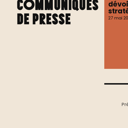
Communiqués
dévoi
strat
de presse
27 mai 2
Pr