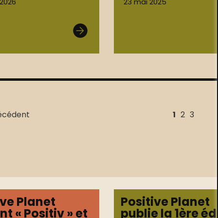
t 2026
23 mai 2025
écédent
1
2
3
ive Planet
Positive Planet
t « Positiv » et
publie la 1ère éd