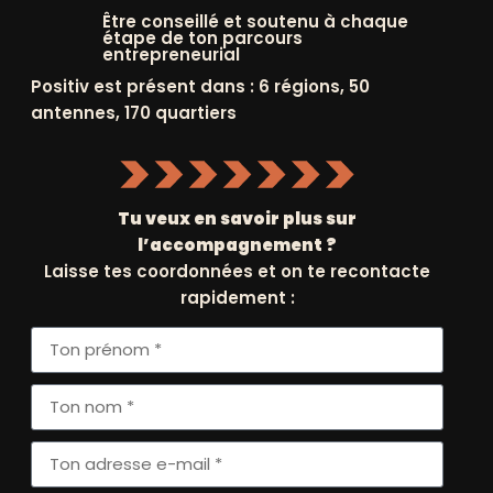
des
désormais PPI,
Être conseillé et soutenu à chaque
rs
rejoint le Groupe
étape de ton parcours
entrepreneurial
SOS
Positiv est présent dans : 6 régions, 50
27 mai 2024
antennes, 170 quartiers
Tu veux en savoir plus sur
l’accompagnement ?
Laisse tes coordonnées et on te recontacte
rapidement :
Suivant