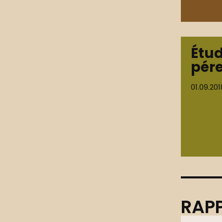
Étu
pér
01.09.201
RAPP