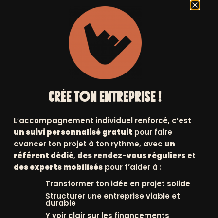
13 juin 2024
CRÉE TON ENTREPRISE !
Suivant
L’accompagnement individuel renforcé, c’est
un suivi personnalisé gratuit
pour faire
avancer ton projet à ton rythme, avec
un
référent dédié
,
des rendez-vous réguliers
et
des experts mobilisés
pour t’aider à :
Transformer ton idée en projet solide
Structurer une entreprise viable et
Positive Planet
durable
ition
International,
Y voir clair sur les financements