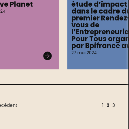
ive Planet
étude d’impact
dans le cadre d
024
premier Rendez
vous de
l’Entrepreneuria
Pour Tous organ
par Bpifrance a
27 mai 2024
écédent
1
2
3