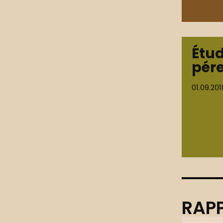
Étu
pér
01.09.201
RAPP