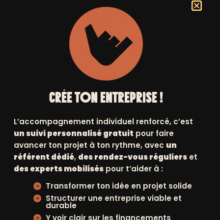
6 juillet 2021
CRÉE TON ENTREPRISE !
Suivant
L’accompagnement individuel renforcé, c’est
un suivi personnalisé gratuit
pour faire
avancer ton projet à ton rythme, avec
un
référent dédié
,
des rendez-vous réguliers
et
des experts mobilisés
pour t’aider à :
Transformer ton idée en projet solide
Structurer une entreprise viable et
Soutenu par les
durable
elle
fondations air
Y voir clair sur les financements