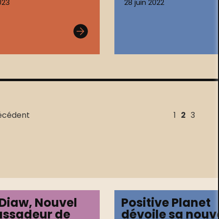
023
28 juin 2022
écédent
1
2
3
 Diaw, Nouvel
Positive Planet
ssadeur de
dévoile sa nouv