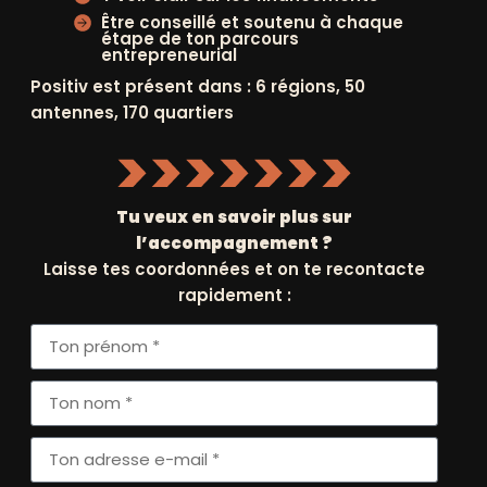
liquide et eiffage,
Être conseillé et soutenu à chaque
u
positive planet
étape de ton parcours
entrepreneurial
-
ouvre son premier
Positiv est présent dans : 6 régions, 50
positive shop !
antennes, 170 quartiers
t
27 mai 2024
isé
w
Tu veux en savoir plus sur
l’accompagnement ?
Laisse tes coordonnées et on te recontacte
rapidement :
Suivant