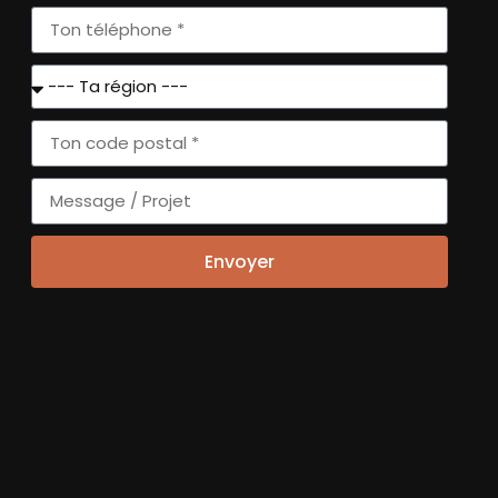
VOUS
+
SLETTERS
Envoyer
'ACTUALITÉ
FAISSONS
CONNAISSANCE
ERNIÈRES ACTUS
HISTOIRE ET
GOUVERNANCE
ÉVÉNEMENTS
NATIONAUX
MISSION ET IMPACT