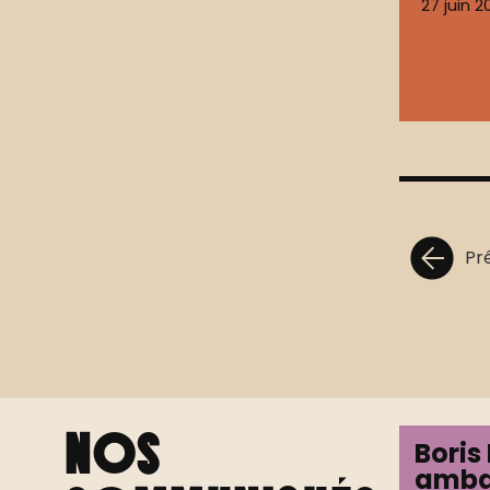
27 juin 2
Pr
Nos
Boris
amba