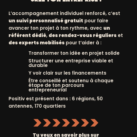
 un avenir plus
inclusif
L’accompagnement individuel renforcé, c’est
un suivi personnalisé gratuit
pour faire
 !
avancer ton projet à ton rythme, avec
un
référent dédié
,
des rendez-vous réguliers
et
des experts mobilisés
pour t’aider à :
es
financements solidaires
et d’attirer des
Transformer ton idée en projet solide
Structurer une entreprise viable et
pour amplifier notre
impact
!
durable
Y voir clair sur les financements
Être conseillé et soutenu à chaque
étape de ton parcours
entrepreneurial
Positiv est présent dans : 6 régions, 50
antennes, 170 quartiers
Tu veux en savoir plus sur