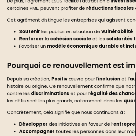
De plus, l’agrément ESUS facilite l’attraction d’
investisse
certaines PME, peuvent profiter de
réductions fiscales
Cet agrément distingue les entreprises qui agissent co
Soutenir
les publics en situation de
vulnérabilité
Renforcer
la
cohésion sociale
et les
solidarités 
Favoriser un
modèle économique durable et incl
Pourquoi ce renouvellement est imp
Depuis sa création,
Positiv
œuvre pour l’
inclusion
et l’
au
histoire ou origine. Ce renouvellement confirme que not
contre les
discriminations
et pour l’
égalité des chanc
les défis sont les plus grands, notamment dans les
quar
Concrètement, cela signifie que nous continuons à :
Développer
des initiatives en faveur de l’
entrepre
Accompagner
toutes les personnes dans leur m