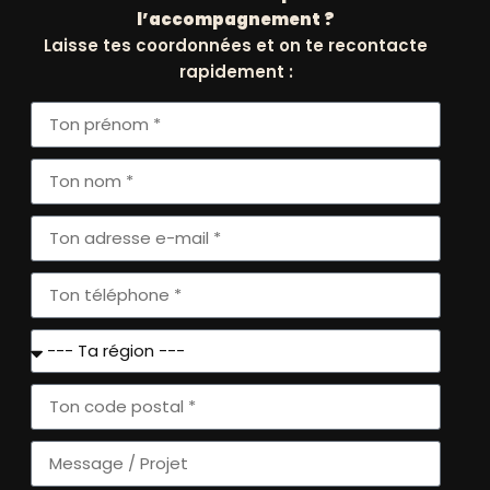
l’accompagnement ?
VOUS
Laisse tes coordonnées et on te recontacte
+
rapidement :
SLETTERS
'ACTUALITÉ
FAISSONS
CONNAISSANCE
ERNIÈRES ACTUS
HISTOIRE ET
GOUVERNANCE
ÉVÉNEMENTS
NATIONAUX
MISSION ET IMPACT
ÉVÉNEMENTS
NOS PARTENAIRES
RÉGIONNAUX