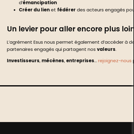
d’
émancipation
Créer du lien
et
fédérer
des acteurs engagés pour
Un levier pour aller encore plus loin
L’agrément Esus nous permet également d’accéder à d
partenaires engagés qui partagent nos
valeurs
.
Investisseurs
,
mécènes
,
entreprises
…
rejoignez-nous