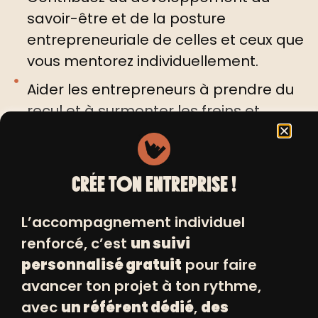
savoir-être et de la posture
entrepreneuriale de celles et ceux que
vous mentorez individuellement.
Aider les entrepreneurs à prendre du
recul et à surmonter les freins et
difficultés qu'ils peuvent rencontrer.
Vous êtes acteurs et véritable partie
prenante de la réussite de tous ces
CRÉE TON ENTREPRISE !
talents cachés dont les quartiers
populaires regorgent.
L’accompagnement individuel
Les équipes de Positiv
renforcé, c’est
un suivi
forment tous les bénévoles
personnalisé gratuit
pour faire
avancer ton projet à ton rythme,
et les mentors en amont de
avec
un référent dédié
,
des
leur intervention, sur les