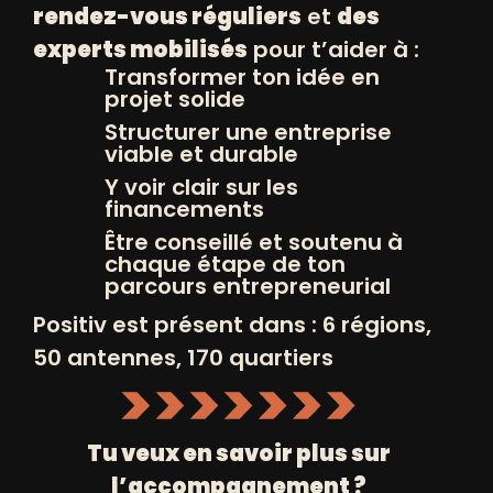
rendez-vous réguliers
et
des
volets suivants :
experts mobilisés
pour t’aider à :
Transformer ton idée en
Positiv : histoire de l’association, vision,
projet solide
actions
Structurer une entreprise
viable et durable
Postures : comment transmettre,
Y voir clair sur les
former, encourager et soutenir les
financements
entrepreneurs aux différentes étapes
Être conseillé et soutenu à
de leur projet
chaque étape de ton
parcours entrepreneurial
Savoir-faire : pratiques applicables en
Positiv est présent dans : 6 régions,
situation managériale et coaching
50 antennes, 170 quartiers
Savoir-être : écoute, feedback positif
et constructif, capacités
pédagogiques de transmission du
Tu veux en savoir plus sur
savoir
l’accompagnement ?