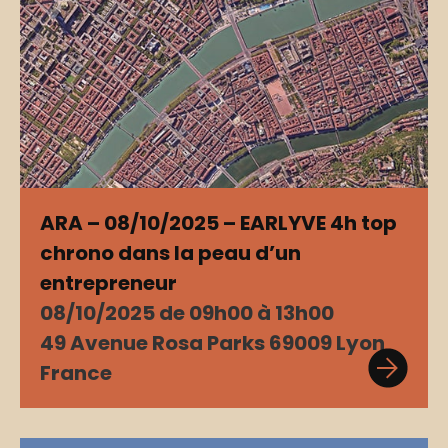
ARA – 08/10/2025 – EARLYVE 4h top
chrono dans la peau d’un
entrepreneur
08/10/2025 de 09h00 à 13h00
49 Avenue Rosa Parks 69009 Lyon
France