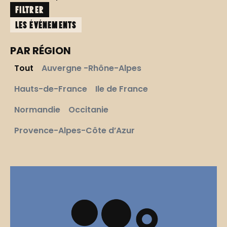
FILTRER
les événements
PAR RÉGION
Tout
Auvergne -Rhône-Alpes
Hauts-de-France
Ile de France
Normandie
Occitanie
Provence-Alpes-Côte d’Azur