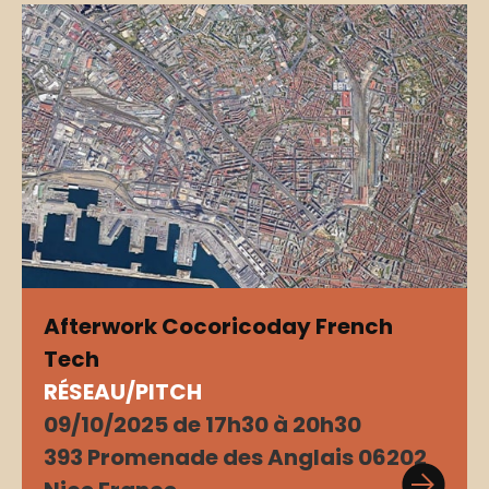
Afterwork Cocoricoday French
Tech
RÉSEAU/PITCH
09/10/2025 de 17h30 à 20h30
393 Promenade des Anglais 06202