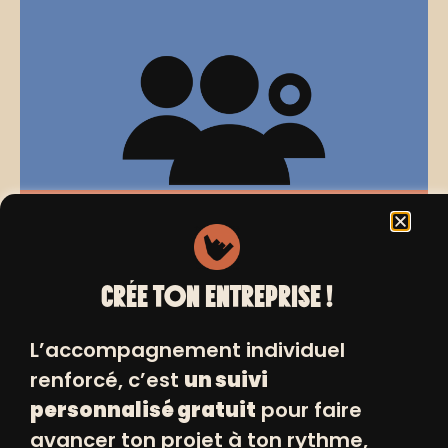
Aller-vers : communication de la
bulle d’expert
07/10/2025 de 09h00 à 12h00
CRÉE TON ENTREPRISE !
L’accompagnement individuel
renforcé, c’est
un suivi
personnalisé gratuit
pour faire
avancer ton projet à ton rythme,