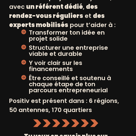
avec
un référent dédié
,
des
rendez-vous réguliers
et
des
experts mobilisés
pour t’aider à :
Transformer ton idée en
projet solide
Structurer une entreprise
viable et durable
Y voir clair sur les
financements
Être conseillé et soutenu à
chaque étape de ton
Forum emploi et entrepreneuriat
parcours entrepreneurial
26/11/2025 de 13h30 à 17h30
Positiv est présent dans : 6 régions,
7 Avenue de St Paul 13013 Marseille
50 antennes, 170 quartiers
France