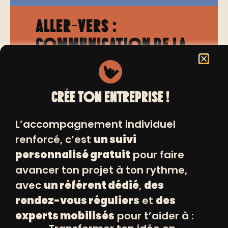
Aller-vers :
communication de la
bulle d’expert
07/10/2025 de 09h00 à 12h00
CRÉE TON ENTREPRISE !
L’accompagnement individuel
renforcé, c’est
un suivi
personnalisé gratuit
pour faire
avancer ton projet à ton rythme,
avec
un référent dédié
,
des
INSCRIVEZ VOUS
rendez-vous réguliers
et
des
+
experts mobilisés
pour t’aider à :
À NOS NEWSLETTERS