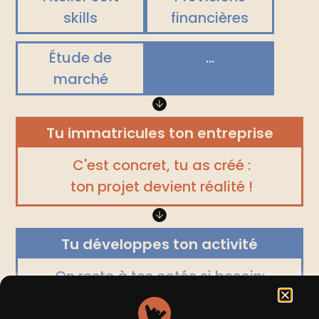
skills
financières
Étude de
...
marché
Tu immatricules ton entreprise
C'est concret, tu as créé :
ton projet devient réalité !
Tu développes ton activité
On reste à tes cotés si besoin:
réseau, conseils, mentorat