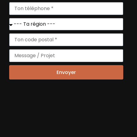
solide, viable, basé sur ta réalité
,
et qui pourra convaincre des
financeurs si besoin.
On te met à disposition des
outils
pratiques pour travailler en
autonomie
: simulateurs
financiers, modèles de business
plan, fiches pédagogiques, et un
Envoyer
guide de l’entrepreneur pour
avancer étape par étape, avec
des conseils simples et des
exemples concrets.
On te donne un
accès individuel
à une plateforme en ligne Edflex
,