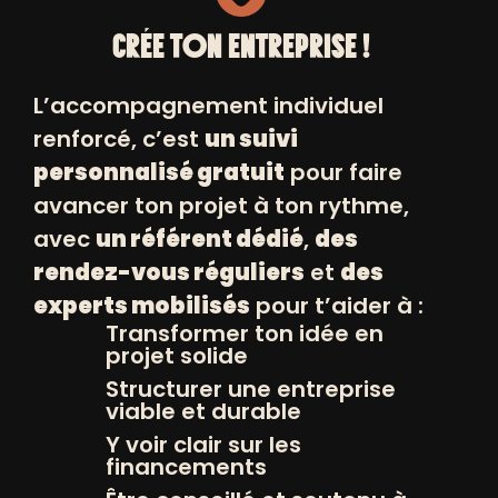
CRÉE TON ENTREPRISE !
L’accompagnement individuel
CE QUE TU PEUX RETENIR
renforcé, c’est
un suivi
Tu peux bénéficier d’autant de
personnalisé gratuit
pour faire
RDV que nécessaire avec ton
avancer ton projet à ton rythme,
conseiller, pour aboutir à un
avec
un référent dédié
,
des
projet d’entreprise bien ficelé,
rendez-vous réguliers
et
des
prêt à être immatriculé.
On
experts mobilisés
pour t’aider à :
s’adapte à ton rythme et ton
Transformer ton idée en
projet solide
projet.
Structurer une entreprise
On te propose de participer à des
viable et durable
ateliers collectifs sur des
Y voir clair sur les
financements
thématiques entrepreneuriales