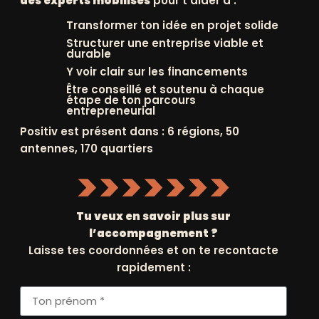
des experts mobilisés
pour t’aider à :
Transformer ton idée en projet solide
Structurer une entreprise viable et
durable
Y voir clair sur les financements
Être conseillé et soutenu à chaque
étape de ton parcours
entrepreneurial
Positiv est présent dans : 6 régions, 50
VOUS
antennes, 170 quartiers
+
SLETTERS
Tu veux en savoir plus sur
l’accompagnement ?
Laisse tes coordonnées et on te recontacte
rapidement :
'ACTUALITÉ
FAISSONS
CONNAISSANCE
ERNIÈRES ACTUS
HISTOIRE ET