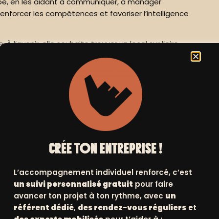
ipe, en les aidant à communiquer, à manager
nforcer les compétences et favoriser l’intelligence
l’avenir, elle souhaite trouver un local sur l’aire
berté et la satisfaction de voir les personnes qu’elle
compagnement personnalisé de Positiv, qui l’a soutenue
onsable d’accompagnement.
emble est une réussite. »
CRÉE TON ENTREPRISE !
L’accompagnement individuel renforcé, c’est
un suivi personnalisé gratuit
pour faire
avancer ton projet à ton rythme, avec
un
référent dédié
,
des rendez-vous réguliers
et