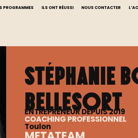
S PROGRAMMES
ILS ONT RÉUSSI
NOUS CONTACTER
L’A
Stéphanie 
BELLESORT
ENTREPRENEUR DEPUIS 2019
COACHING PROFESSIONNEL
Toulon
METATEAM