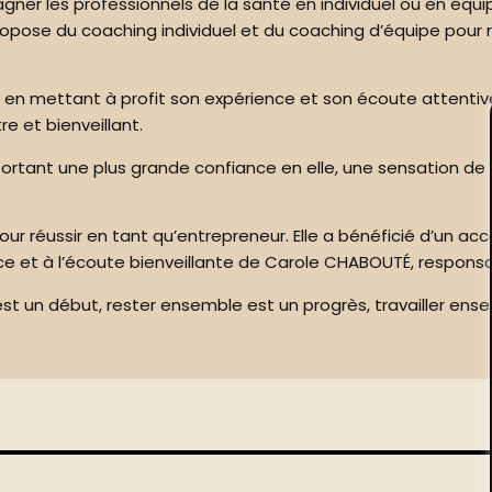
gner les professionnels de la santé en individuel ou en équ
pose du coaching individuel et du coaching d’équipe pour re
n mettant à profit son expérience et son écoute attentive. À 
e et bienveillant.
portant une plus grande confiance en elle, une sensation de li
r réussir en tant qu’entrepreneur. Elle a bénéficié d’un ac
ience et à l’écoute bienveillante de Carole CHABOUTÉ, resp
r est un début, rester ensemble est un progrès, travailler ens