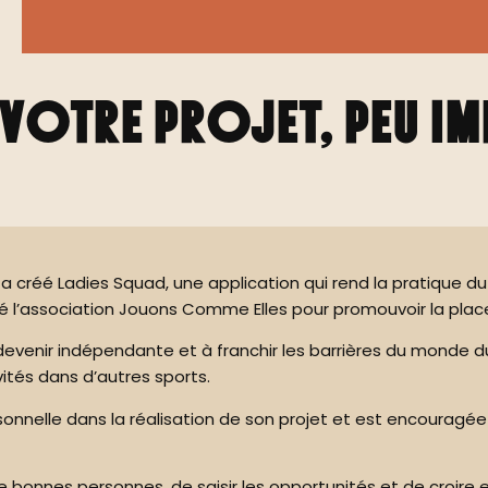
 votre projet, peu i
 créé Ladies Squad, une application qui rend la pratique d
é l’association Jouons Comme Elles pour promouvoir la plac
à devenir indépendante et à franchir les barrières du monde 
ivités dans d’autres sports.
rsonnelle dans la réalisation de son projet et est encouragé
bonnes personnes, de saisir les opportunités et de croire en so