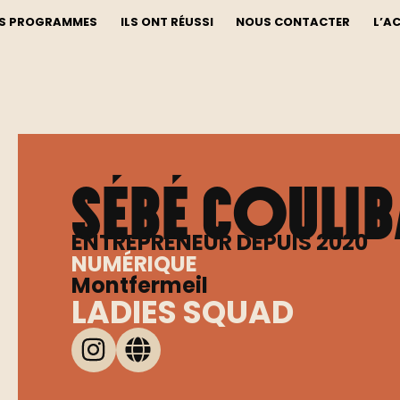
S PROGRAMMES
ILS ONT RÉUSSI
NOUS CONTACTER
L’A
Sébé COULIB
ENTREPRENEUR DEPUIS 2020
NUMÉRIQUE
Montfermeil
LADIES SQUAD