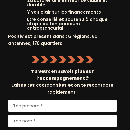
Structurer une entreprise viable et
durable
VOUS
Y voir clair sur les financements
+
Être conseillé et soutenu à chaque
étape de ton parcours
SLETTERS
entrepreneurial
Positiv est présent dans : 6 régions, 50
antennes, 170 quartiers
'ACTUALITÉ
FAISSONS
Tu veux en savoir plus sur
CONNAISSANCE
l’accompagnement ?
ERNIÈRES ACTUS
HISTOIRE ET
Laisse tes coordonnées et on te recontacte
GOUVERNANCE
rapidement :
ÉVÉNEMENTS
NATIONAUX
MISSION ET IMPACT
ÉVÉNEMENTS
NOS PARTENAIRES
RÉGIONNAUX