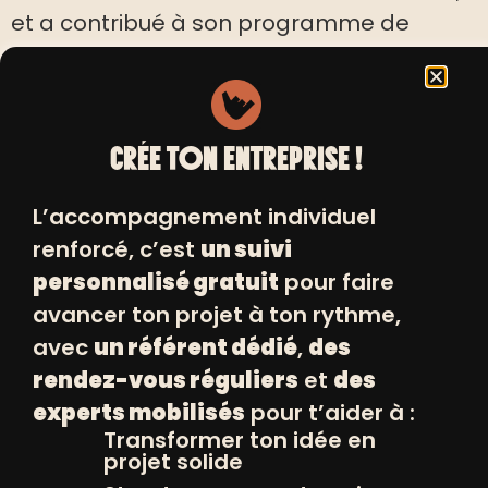
et a contribué à son programme de
mentorat.
VOIR LE SITE
CRÉE TON ENTREPRISE !
L’accompagnement individuel
renforcé, c’est
un suivi
personnalisé gratuit
pour faire
INSCRIVEZ VOUS
avancer ton projet à ton rythme,
+
avec
un référent dédié
,
des
À NOS NEWSLETTERS
rendez-vous réguliers
et
des
experts mobilisés
pour t’aider à :
Transformer ton idée en
projet solide