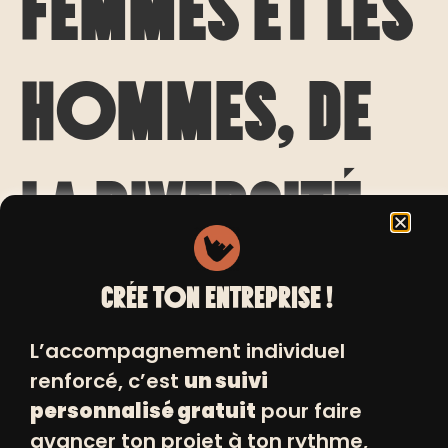
femmes et les
hommes, de
la diversité
et de l’égalité
CRÉE TON ENTREPRISE !
L’accompagnement individuel
renforcé, c’est
un suivi
des chances
personnalisé gratuit
pour faire
avancer ton projet à ton rythme,