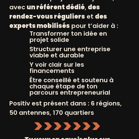
avec
un référent dédié
,
des
rendez-vous réguliers
et
des
experts mobilisés
pour t’aider à :
Transformer ton idée en
projet solide
Structurer une entreprise
viable et durable
Y voir clair sur les
INSCRIVEZ VOUS
financements
+
À NOS NEWSLETTERS
Être conseillé et soutenu à
chaque étape de ton
parcours entrepreneurial
Positiv est présent dans : 6 régions,
50 antennes, 170 quartiers