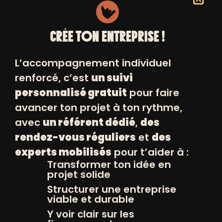
CRÉE TON ENTREPRISE !
INSCRIVEZ VOUS
+
L’accompagnement individuel
À NOS NEWSLETTERS
renforcé, c’est
un suivi
personnalisé gratuit
pour faire
avancer ton projet à ton rythme,
avec
un référent dédié
,
des
rendez-vous réguliers
et
des
experts mobilisés
pour t’aider à :
Transformer ton idée en
projet solide
Structurer une entreprise
viable et durable
© POSITIV 2026
Y voir clair sur les