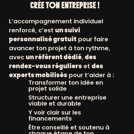
À NOS NEWSLETTERS
CRÉE TON ENTREPRISE !
L’accompagnement individuel
renforcé, c’est
un suivi
personnalisé gratuit
pour faire
avancer ton projet à ton rythme,
avec
un référent dédié
,
des
rendez-vous réguliers
et
des
experts mobilisés
pour t’aider à :
© POSITIV 2026
Transformer ton idée en
projet solide
MENTIONS LÉGALES ET CRÉDITS
Structurer une entreprise
viable et durable
ETHICWEB
Y voir clair sur les
financements
Être conseillé et soutenu à
chaque étape de ton
Mentions de Cookies WordPress par Real Cookie Banner