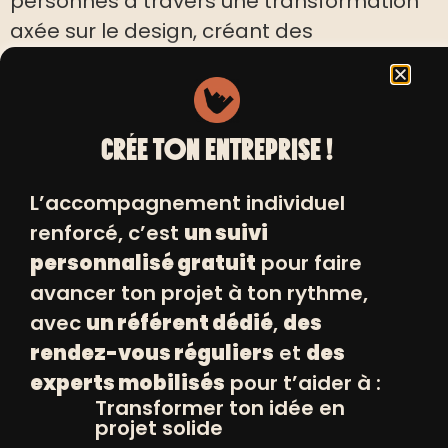
personnes à travers une transformation
axée sur le design, créant des
expériences client incroyables
VOIR LE SITE
CRÉE TON ENTREPRISE !
L’accompagnement individuel
renforcé, c’est
un suivi
personnalisé gratuit
pour faire
INSCRIVEZ VOUS
avancer ton projet à ton rythme,
+
avec
un référent dédié
,
des
À NOS NEWSLETTERS
rendez-vous réguliers
et
des
experts mobilisés
pour t’aider à :
Transformer ton idée en
projet solide