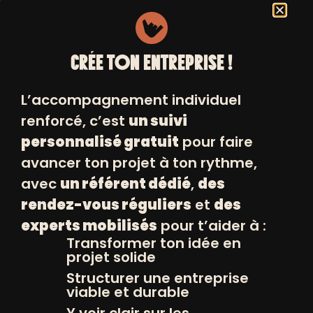
Ne pas être en activité professionnelle.
Avoir plus de 18 ans.
CRÉE TON ENTREPRISE !
Avec au programme :
L’accompagnement individuel
6 mois d'accompagnement
renforcé, c’est
un suivi
entièrement pris en charge.
personnalisé gratuit
pour faire
Des rendez-vous individuels avec des
avancer ton projet à ton rythme,
expertes et experts dans
avec
un référent dédié
,
des
l'entrepreneuriat.
rendez-vous réguliers
et
des
experts mobilisés
pour t’aider à :
Des ateliers thématiques : la mode
Transformer ton idée en
d’aujourd’hui et de demain, les matières
projet solide
et la fabrication, l'aspect RSE...
Structurer une entreprise
viable et durable
Des événements : des ateliers de