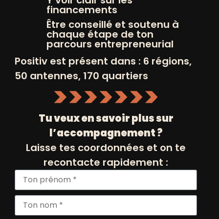
Y voir clair sur les
financements
couture, des visites de fablab, d'école
Être conseillé et soutenu à
de mode, d'un atelier d'insertion...
chaque étape de ton
parcours entrepreneurial
Un tremplin final pour présenter son
Positiv est présent dans : 6 régions,
projet devant un/une expert/experte.
50 antennes, 170 quartiers
Quels avantages avez-vous
à vous inscrire ?
Tu veux en savoir plus sur
l’accompagnement ?
Nos promotions à taille
Laisse tes coordonnées et on te
humaine
encouragent la cohésion et
recontacte rapidement :
l’entraide
, dans lesquelles chaque
bénéficiaire dispose d’un référent en
entrepreneuriat offrant
un
accompagnement individuel tout au