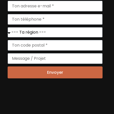
long du programme.
Et au-delà de cet accompagnement,
nous vous proposons
un accès exclusif à
la communauté d’entrepreneurs de
Positiv, des opportunités pensées pour
vous, et la continuation de
l’accompagnement post-création à
travers le Club des Positiveurs !
NOUS CONTACTER
Envoyer
ACCOMPAGNER