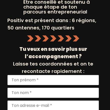
Être conseillé et soutenu à
d’entreprendre à travers 5 Positive
chaque étape de ton
Awards :
parcours entrepreneurial
Mounia Krib
, fondatrice de Inkee,
Positiv est présent dans : 6 régions,
gagnante du
Positiv Award
50 antennes, 170 quartiers
Innovation
Tabara Drissi Kaita
, fondatrice et
Tu veux en savoir plus sur
directrice de "Mon Soin, Mes Cheveux",
l’accompagnement ?
a été mise à l’honneur avec le
Positiv
Laisse tes coordonnées et on te
Award Bien-être
recontacte rapidement :
Benoit Cicilien
, lauréat du
Positiv
Award Green
pour avoir lancé "Les
Drêcheurs"
Sonia Boudiaf
, créatrice de l’agence