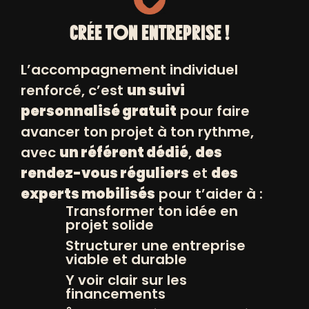
Ambassadeurs, dirigeants d’entreprises
et d’ONG, partenaires, acteurs de
CRÉE TON ENTREPRISE !
l’économie positive ou encore
L’accompagnement individuel
personnalités engagées se regroupent
renforcé, c’est
un suivi
le temps d’une soirée autour d’un but
personnalisé gratuit
pour faire
commun : célébrer l’entrepreneuriat
avancer ton projet à ton rythme,
positif et récompenser la réussite et la
avec
un référent dédié
,
des
détermination des entrepreneurs
rendez-vous réguliers
et
des
accompagnés par Positiv autour de
experts mobilisés
pour t’aider à :
témoignages inspirants.
Transformer ton idée en
Après un appel à candidature suivi
projet solide
d’une sélection par un jury spécialisé, 5
Structurer une entreprise
de nos entrepreneurs et
viable et durable
entrepreneuses se voient récompensés
Y voir clair sur les
financements
pour leur audace et leur détermination