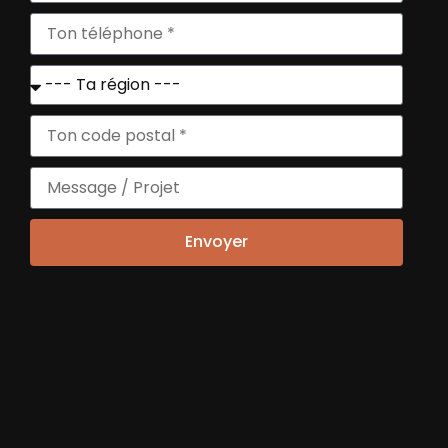
IZAO, récipiendaire du
Positiv Award
Art et Culture
Princillia Bintsita
, lauréate du
Positiv
Award Jeune
pour la création de
Telama
RETROUVEZ L'ARTICLE ICI
Envoyer
TOUS NOS RENDEZ-VOUS
ANNUELS