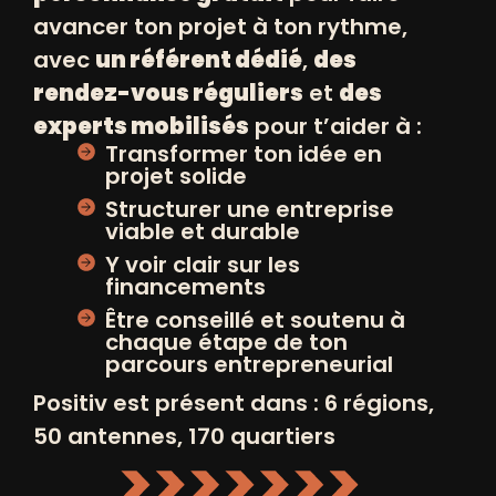
avancer ton projet à ton rythme,
avec
un référent dédié
,
des
rendez-vous réguliers
et
des
experts mobilisés
pour t’aider à :
Transformer ton idée en
projet solide
Structurer une entreprise
viable et durable
Y voir clair sur les
financements
Être conseillé et soutenu à
chaque étape de ton
parcours entrepreneurial
Positiv est présent dans : 6 régions,
CAFE PAPOTE
50 antennes, 170 quartiers
AUTRE
28/10/2025 de 10h00 à 12h00