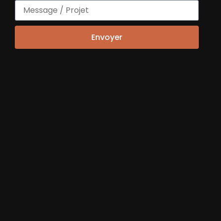
Envoyer
VNX- 12/11/2025- Permanence
avocate- Maylis Bihet
JURIDIQUE