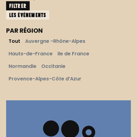
FILTRER
les événements
PAR RÉGION
Tout
Auvergne -Rhône-Alpes
Hauts-de-France
Ile de France
Normandie
Occitanie
Provence-Alpes-Côte d’Azur