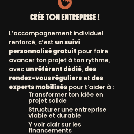
CRÉE TON ENTREPRISE !
INSCRIVEZ VOUS
+
À NOS NEWSLETTERS
L’accompagnement individuel
renforcé, c’est
un suivi
personnalisé gratuit
pour faire
avancer ton projet à ton rythme,
avec
un référent dédié
,
des
rendez-vous réguliers
et
des
experts mobilisés
pour t’aider à :
Transformer ton idée en
projet solide
© POSITIV 2026
Structurer une entreprise
viable et durable
MENTIONS LÉGALES ET CRÉDITS
Y voir clair sur les
financements