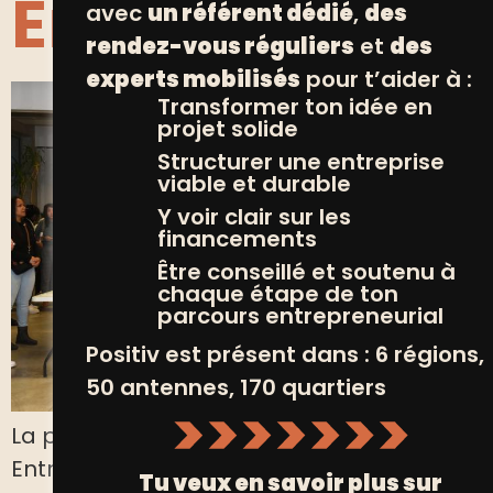
Entrepreneuri
avec
un référent dédié
,
des
rendez-vous réguliers
et
des
experts mobilisés
pour t’aider à :
Transformer ton idée en
projet solide
Structurer une entreprise
viable et durable
Y voir clair sur les
financements
Être conseillé et soutenu à
chaque étape de ton
parcours entrepreneurial
Positiv est présent dans : 6 régions,
50 antennes, 170 quartiers
La première soirée « Melting Pot
Entrepreneuriat » de Positiv s’est tenue fin
Tu veux en savoir plus sur