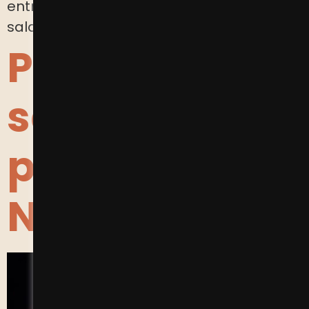
entreprise ou en retrouvant un emploi
salarié.
Positiv fête
ses 10 ans de
présence en
Normandie !