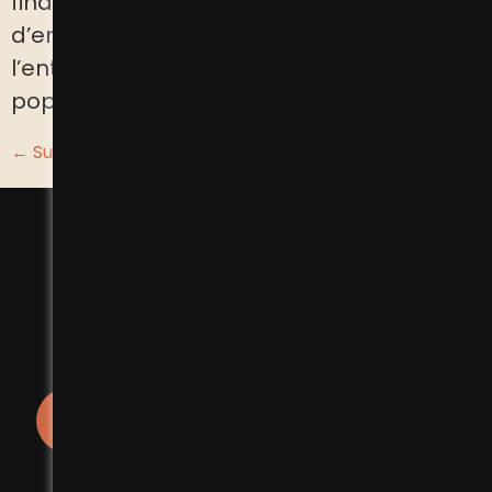
financeurs, venus saluer une décennie
d’engagement en faveur de
l’entrepreneuriat dans les quartiers
populaires.
←
Suivant
Prochain
→
INSCRIVEZ VOUS
+
À NOS NEWSLETTERS