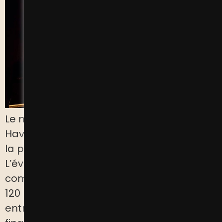
Le mardi 12 mars, la Fabrique Atrium du
Havre a accueilli le 10ème anniversaire de
la présence de Positiv en Normandie.
L’événement, animé avec brio par le
comédien Ismael HABIA, a réuni plus de
120 personnes, parmi lesquelles des
entrepreneurs, des partenaires et des