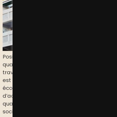
Positiv s’engage au quotidien dans les
quartiers populaires, convaincue que le
travail, qu’il soit salarié ou entrepreneurial,
est essentiel pour une insertion sociale et
économique durable. Notre mission est
d’accompagner les habitants des
quartiers à trouver leur place dans la
société, que ce soit en créant leur