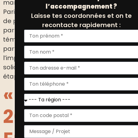
mars à la Maison de la conversation à
l’accompagnement ?
Paris, et a réuni entrepreneurs, porteurs
Laisse tes coordonnées et on te
de projets, équipes de Positiv et
recontacte rapidement :
partenaires. Entre ateliers enrichissants,
témoignages inspirants et moments de
partage, cette soirée a mis en lumière
l’importance d’un réseau de soutien et de
solidarité pour réussir chacune des
étapes de la création d’entreprise.
« Quartiers
2030,