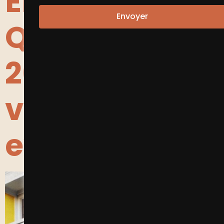
Entrepreneuri
Envoyer
Quartiers
2030 », on
vous
explique !