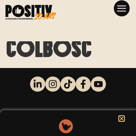
St Romain de
Colbosc
INSCRIVEZ VOUS
+