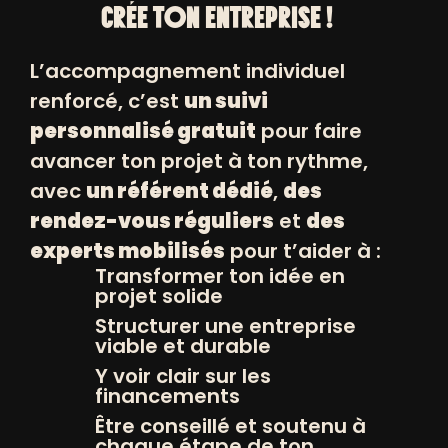
À NOS NEWSLETTERS
CRÉE TON ENTREPRISE !
L’accompagnement individuel
renforcé, c’est
un suivi
personnalisé gratuit
pour faire
avancer ton projet à ton rythme,
avec
un référent dédié
,
des
rendez-vous réguliers
et
des
experts mobilisés
pour t’aider à :
© POSITIV 2026
Transformer ton idée en
projet solide
MENTIONS LÉGALES ET CRÉDITS
Structurer une entreprise
viable et durable
ETHICWEB
Y voir clair sur les
financements
Être conseillé et soutenu à
chaque étape de ton
Mentions de Cookies WordPress par Real Cookie Banner