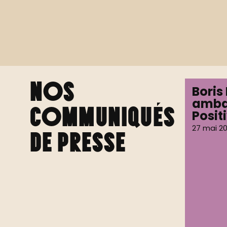
Nos
Boris
amba
Communiqués
Posit
27 mai 2
de presse