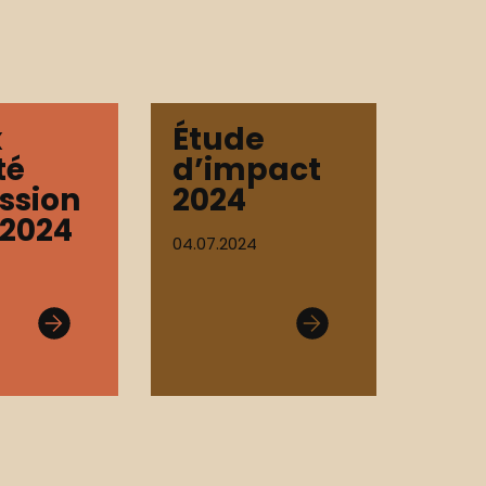
x
Étude
té
d’impact
ssion
2024
 2024
04.07.2024