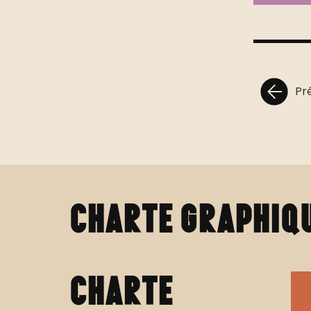
Pr
charte graphiq
charte