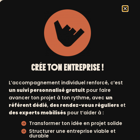
2
3
Suivant
Soutenu par les
elle
fondations air
CRÉE TON ENTREPRISE !
liquide et eiffage,
u
positive planet
L’accompagnement individuel renforcé, c’est
-
ouvre son premier
un suivi personnalisé gratuit
pour faire
positive shop !
avancer ton projet à ton rythme, avec
un
t
27 mai 2024
référent dédié
,
des rendez-vous réguliers
et
isé
des experts mobilisés
pour t’aider à :
w
Transformer ton idée en projet solide
Structurer une entreprise viable et
durable