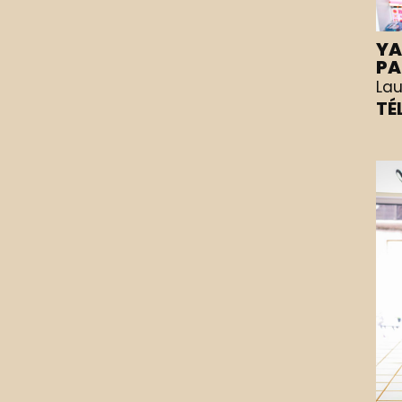
YA
PA
Lau
TÉ