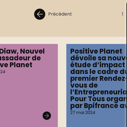
Précédent
1
 Diaw, Nouvel
Positive Planet
ssadeur de
dévoile sa nouv
ive Planet
étude d’impact
dans le cadre d
024
premier Rendez
vous de
l’Entrepreneuria
Pour Tous organ
par Bpifrance a
27 mai 2024