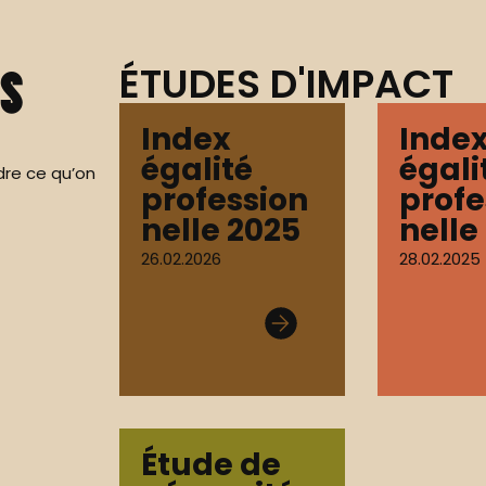
ÉTUDES D'IMPACT
s
Index
Inde
égalité
égali
dre ce qu’on
profession
profe
nelle 2025
nelle
26.02.2026
28.02.2025
Étude de