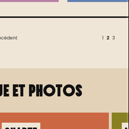
écédent
1
2
3
ue et photos